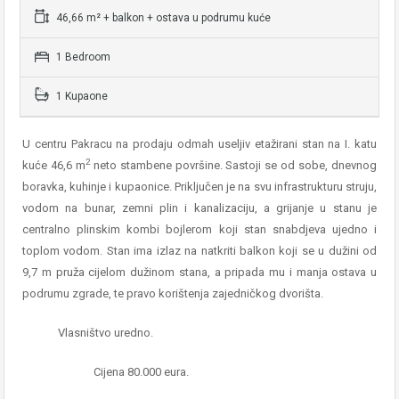
46,66 m² + balkon + ostava u podrumu kuće
1 Bedroom
1 Kupaone
U centru Pakracu na prodaju odmah useljiv etažirani stan na I. katu
2
kuće 46,6 m
neto stambene površine. Sastoji se od sobe, dnevnog
boravka, kuhinje i kupaonice. Priključen je na svu infrastrukturu struju,
vodom na bunar, zemni plin i kanalizaciju, a grijanje u stanu je
centralno plinskim kombi bojlerom koji stan snabdjeva ujedno i
toplom vodom. Stan ima izlaz na natkriti balkon koji se u dužini od
9,7 m pruža cijelom dužinom stana, a pripada mu i manja ostava u
podrumu zgrade, te pravo korištenja zajedničkog dvorišta.
Vlasništvo uredno.
Cijena 80.000 eura.