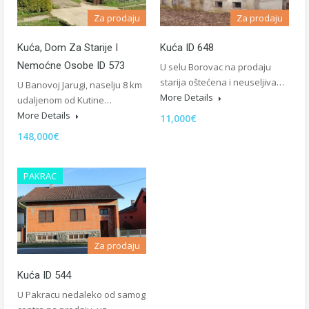
Za prodaju
Za prodaju
Kuća, Dom Za Starije I
Kuća ID 648
Nemoćne Osobe ID 573
U selu Borovac na prodaju
starija oštećena i neuseljiva…
U Banovoj Jarugi, naselju 8 km
More Details
udaljenom od Kutine…
More Details
11,000€
148,000€
PAKRAC
Za prodaju
Kuća ID 544
U Pakracu nedaleko od samog