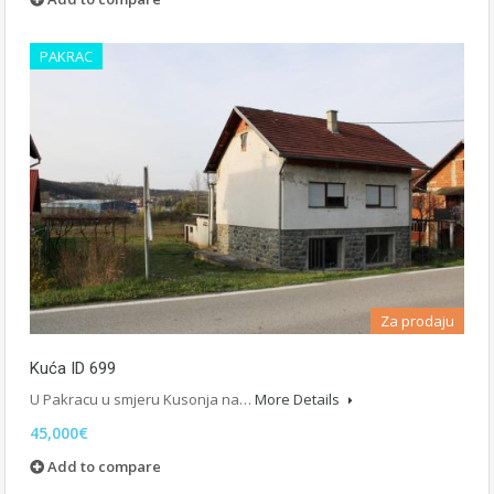
PAKRAC
Za prodaju
Kuća ID 699
U Pakracu u smjeru Kusonja na…
More Details
45,000€
Add to compare