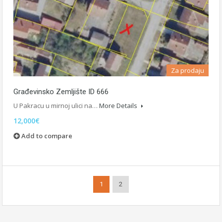
Za prodaju
Građevinsko Zemljište ID 666
U Pakracu u mirnoj ulici na…
More Details
12,000€
Add to compare
1
2