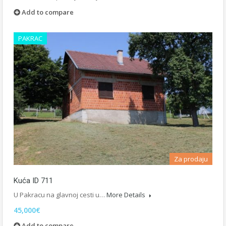
Add to compare
PAKRAC
Za prodaju
Kuća ID 711
U Pakracu na glavnoj cesti u…
More Details
45,000€
Add to compare