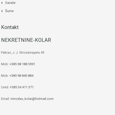
Garaže
Šume
Kontakt
NEKRETNINE-KOLAR
Pakrac, J. J. Strossmayera 49
Mob:
+385 98 188 5991
Mob:
+385 98 840 884
Ured:
+385 34 411 371
Email:
miroslav_kolar@hotmail.com