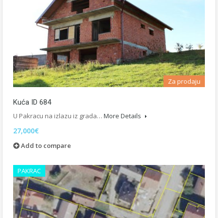
Za prodaju
Kuća ID 684
U Pakracu na izlazu iz grada…
More Details
27,000€
Add to compare
PAKRAC