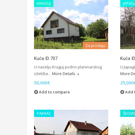
KRAGUJ
JAPAG
Za prodaju
Kuća ID 707
Kuća I
U naselju Kraguj podno planinarskog
U Japag
izletišta…
More Details
More De
50,000€
25,000
Add to compare
Add 
PAKRAC
ŠEOVI