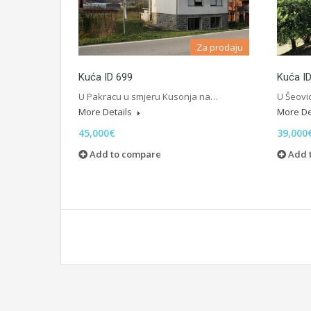
Za prodaju
Kuća ID 699
Kuća I
U Pakracu u smjeru Kusonja na…
U Šeovic
More Details
More De
45,000€
39,000
Add to compare
Add 