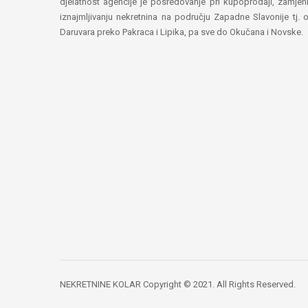
djelatnost agencije je posredovanje pri kupoprodaji, zamjeni
iznajmljivanju nekretnina na području Zapadne Slavonije tj. 
Daruvara preko Pakraca i Lipika, pa sve do Okučana i Novske.
NEKRETNINE KOLAR Copyright © 2021. All Rights Reserved.