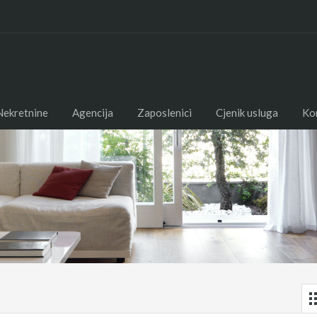
Nekretnine
Agencija
Zaposlenici
Cjenik usluga
Ko