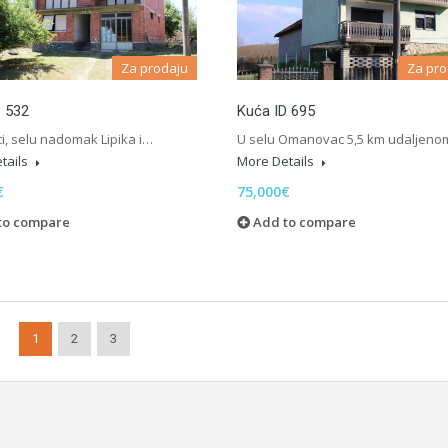
Za prodaju
Za pro
D 532
Kuća ID 695
i, selu nadomak Lipika i…
U selu Omanovac 5,5 km udaljen
tails
More Details
€
75,000€
to compare
Add to compare
1
2
3