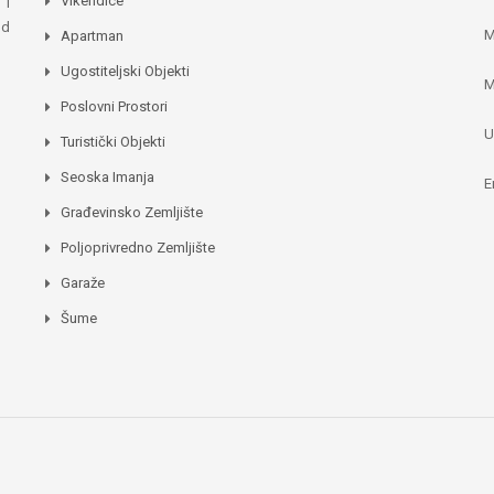
Vikendice
 i
od
M
Apartman
Ugostiteljski Objekti
M
Poslovni Prostori
U
Turistički Objekti
Seoska Imanja
E
Građevinsko Zemljište
Poljoprivredno Zemljište
Garaže
Šume