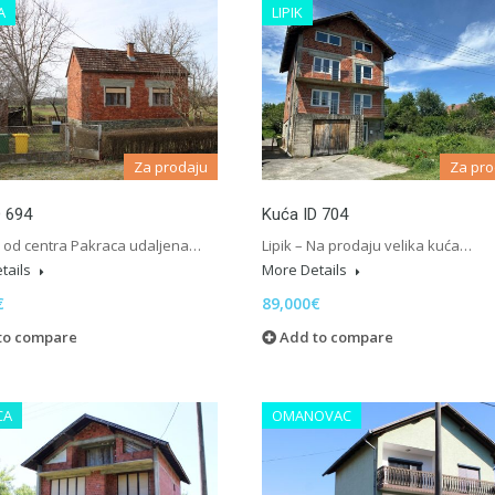
A
LIPIK
Za prodaju
Za pro
D 694
Kuća ID 704
i od centra Pakraca udaljena…
Lipik – Na prodaju velika kuća…
tails
More Details
€
89,000€
to compare
Add to compare
CA
OMANOVAC