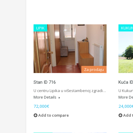
LIPIK
KUKUN
Za prodaju
Stan ID 716
Kuća I
U centru Lipika u višestambenoj zgradi…
U Kukun
More Details
More De
72,000€
24,000
Add to compare
Add 