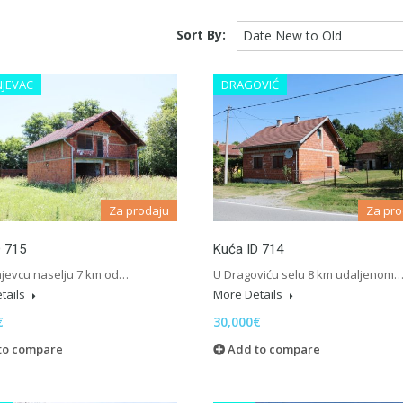
Sort By:
Date New to Old
JEVAC
DRAGOVIĆ
Za prodaju
Za pro
D 715
Kuća ID 714
jevcu naselju 7 km od…
U Dragoviću selu 8 km udaljenom
tails
More Details
€
30,000€
to compare
Add to compare