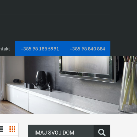
ntakt
+385 98 188 5991
+385 98 840 884
IMAJ SVOJ DOM