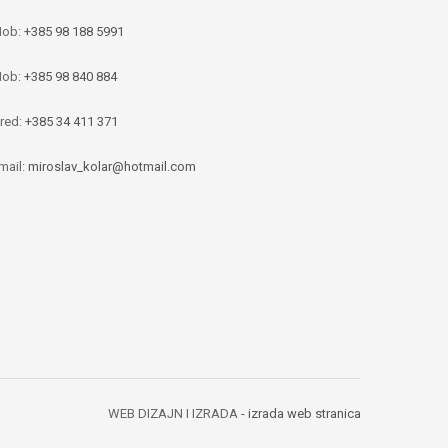
ob:
+385 98 188 5991
ob:
+385 98 840 884
red:
+385 34 411 371
mail:
miroslav_kolar@hotmail.com
WEB DIZAJN I IZRADA
- izrada web stranica