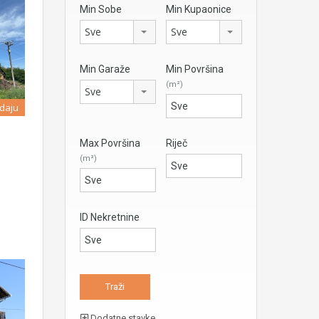
Min Sobe
Min Kupaonice
Sve
Sve
Min Garaže
Min Površina
(m²)
Sve
daju
Max Površina
Riječ
(m²)
ID Nekretnine
Dodatne stavke