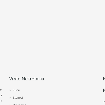
Vrste Nekretnina
R”
Kuće
je
Stanovi
na
P