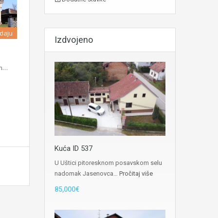
daju
Izdvojeno
om…
Kuća ID 537
U Uštici pitoresknom posavskom selu
nadomak Jasenovca…
Pročitaj više
85,000€