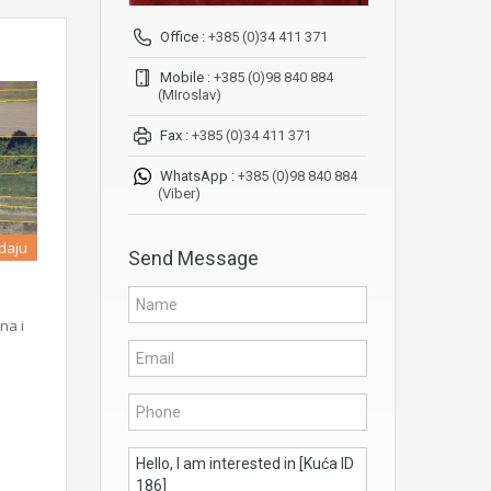
Office :
+385 (0)34 411 371
Mobile :
+385 (0)98 840 884
(MIroslav)
Fax :
+385 (0)34 411 371
WhatsApp :
+385 (0)98 840 884
(Viber)
daju
Send Message
na i