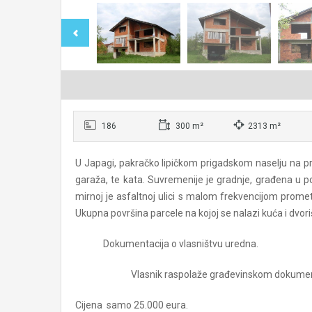
186
300 m²
2313 m²
U Japagi, pakračko lipičkom prigadskom naselju na pr
garaža, te kata. Suvremenije je gradnje, građena u p
mirnoj je asfaltnoj ulici s malom frekvencijom promet
Ukupna površina parcele na kojoj se nalazi kuća i dvor
Dokumentacija o vlasništvu uredna.
Vlasnik raspolaže građevinskom dokument
Cijena samo 25.000 eura.