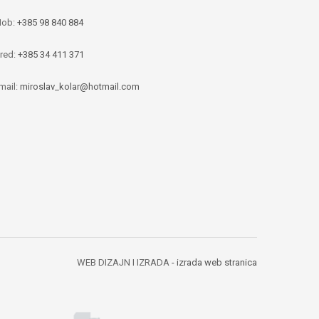
ob:
+385 98 840 884
red:
+385 34 411 371
mail:
miroslav_kolar@hotmail.com
WEB DIZAJN I IZRADA
- izrada web stranica