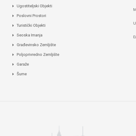
Ugostiteljski Objekti
M
Poslovni Prostori
U
Turistički Objekti
Seoska Imanja
E
Građevinsko Zemljište
Poljoprivredno Zemljište
Garaže
Šume