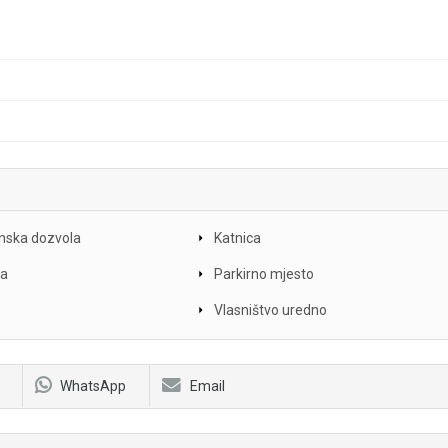
nska dozvola
Katnica
ca
Parkirno mjesto
Vlasništvo uredno
WhatsApp
Email