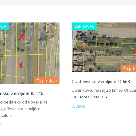
ICA
BENKOVAC
Za pro
Za prodaju
Građevinsko Zemljište ID 668
U Benkovcu naselju 5 km od Okuča
nsko Zemljište ID 145
14…
More Details
ici nedaleko od Novske na
7,500€
 građevinsko zemljište…
tails
€