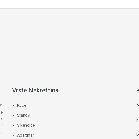
Vrste Nekretnina
R”
Kuće
je
Stanovi
na
P
Vikendice
 i
od
M
Apartman