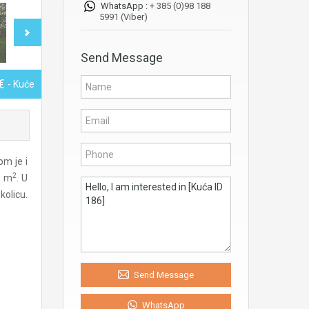
WhatsApp :
+ 385 (0)98 188
5991 (Viber)
Send Message
0€
- Kuće
om je i
2
0 m
. U
kolicu.
Send Message
WhatsApp