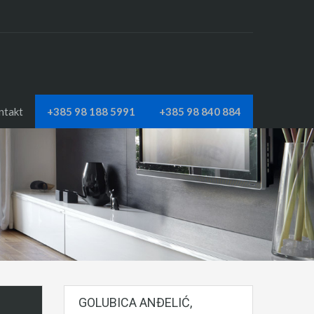
ntakt
+385 98 188 5991
+385 98 840 884
GOLUBICA ANĐELIĆ,