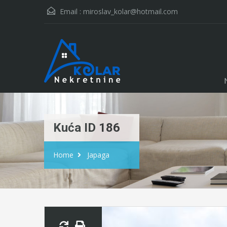
Email :
miroslav_kolar@hotmail.com
Kuća ID 186
Home
Japaga