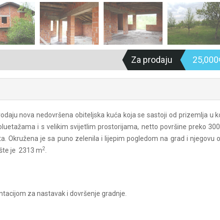
Za prodaju
25,00
odaju nova nedovršena obiteljska kuća koja se sastoji od prizemlja u k
oluetažama i s velikim svijetlim prostorijama, netto površine preko 30
a. Okružena je sa puno zelenila i lijepim pogledom na grad i njegovu o
2
ište je 2313 m
.
acijom za nastavak i dovršenje gradnje.