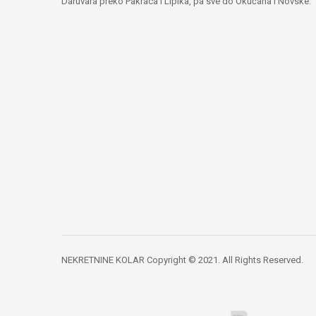
Daruvara preko Pakraca i Lipika, pa sve do Okučana i Novske.
NEKRETNINE KOLAR Copyright © 2021. All Rights Reserved.