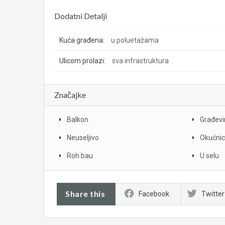
Dodatni Detalji
Kuća građena:
u poluetažama
Ulicom prolazi:
sva infrastruktura
Značajke
Balkon
Građevi
Neuseljivo
Okućni
Roh bau
U selu
Share this
Facebook
Twitter