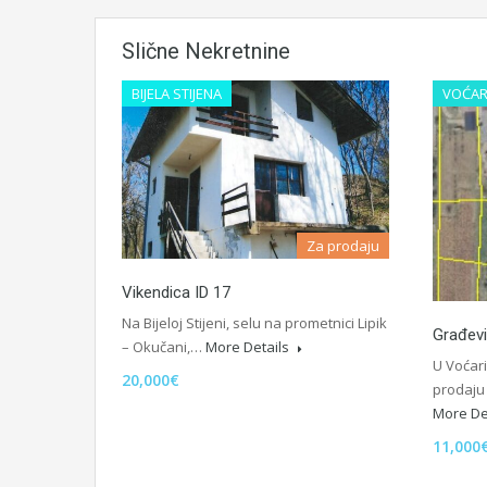
Slične Nekretnine
BIJELA STIJENA
VOĆAR
Za prodaju
Vikendica ID 17
Na Bijeloj Stijeni, selu na prometnici Lipik
Građevi
– Okučani,…
More Details
U Voćar
20,000€
prodaju
More De
11,000