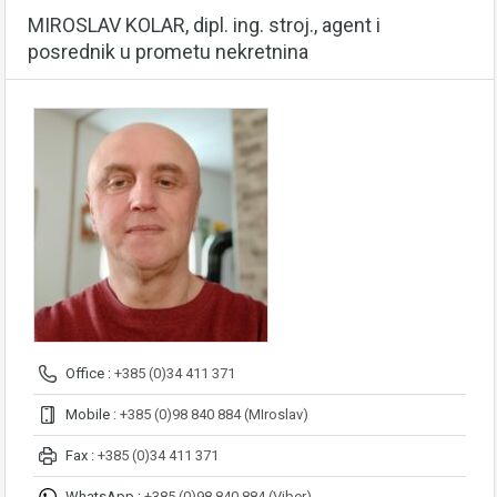
MIROSLAV KOLAR, dipl. ing. stroj., agent i
posrednik u prometu nekretnina
Office :
+385 (0)34 411 371
Mobile :
+385 (0)98 840 884 (MIroslav)
Fax :
+385 (0)34 411 371
WhatsApp :
+385 (0)98 840 884 (Viber)