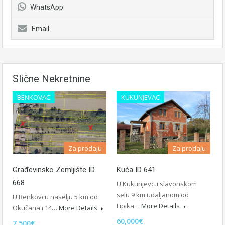
WhatsApp
Email
Slične Nekretnine
BENKOVAC
KUKUNJEVAC
Za prodaju
Za prodaju
Kuća ID 641
Građevinsko Zemljište ID
668
U Kukunjevcu slavonskom
selu 9 km udaljanom od
U Benkovcu naselju 5 km od
Lipika…
More Details
Okučana i 14…
More Details
60,000€
7,500€