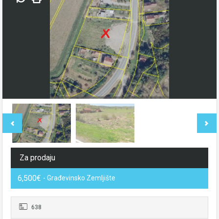
Za prodaju
6,500€
- Građevinsko Zemljište
638