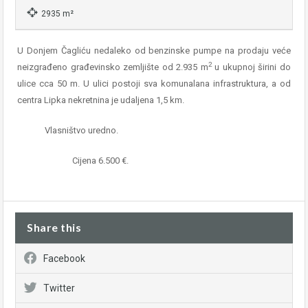
2935 m²
U Donjem Čagliću nedaleko od benzinske pumpe na prodaju veće
2
neizgrađeno građevinsko zemljište od 2.935 m
u ukupnoj širini do
ulice cca 50 m. U ulici postoji sva komunalana infrastruktura, a od
centra Lipka nekretnina je udaljena 1,5 km.
Vlasništvo uredno.
Cijena 6.500 €.
Share this
Facebook
Twitter