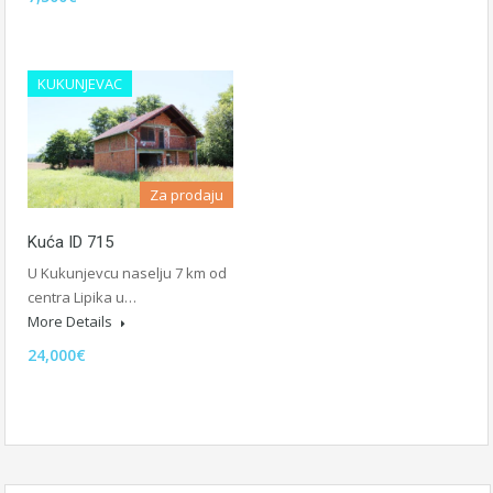
KUKUNJEVAC
Za prodaju
Kuća ID 715
U Kukunjevcu naselju 7 km od
centra Lipika u…
More Details
24,000€