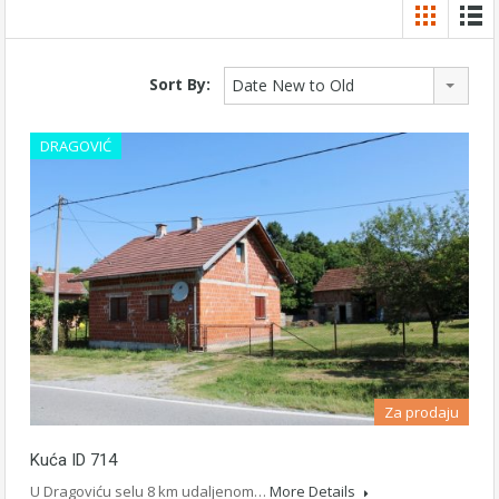
Sort By:
Date New to Old
DRAGOVIĆ
Za prodaju
Kuća ID 714
U Dragoviću selu 8 km udaljenom…
More Details