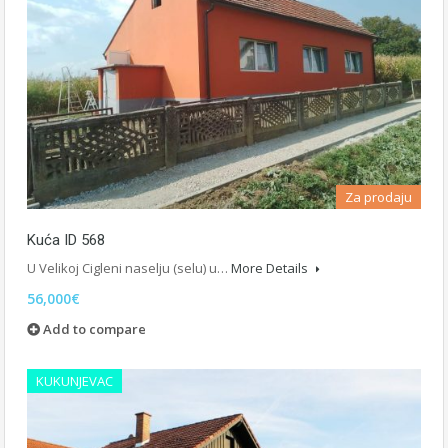
Za prodaju
Kuća ID 568
U Velikoj Cigleni naselju (selu) u…
More Details
56,000€
Add to compare
KUKUNJEVAC