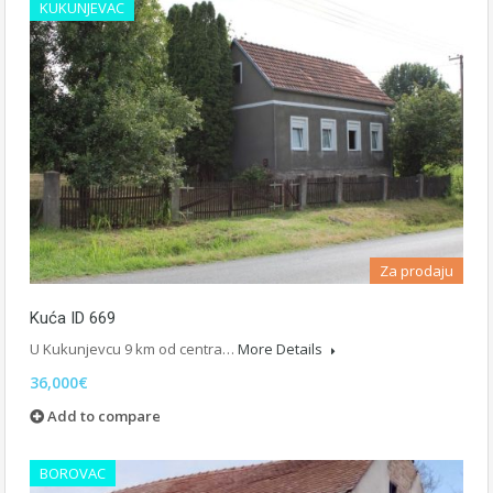
KUKUNJEVAC
Za prodaju
Kuća ID 669
U Kukunjevcu 9 km od centra…
More Details
36,000€
Add to compare
BOROVAC