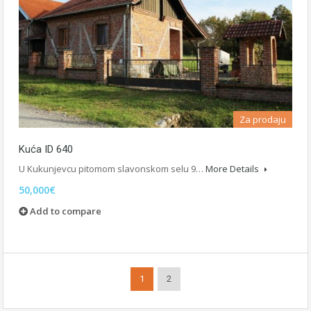
Za prodaju
Kuća ID 640
U Kukunjevcu pitomom slavonskom selu 9…
More Details
50,000€
Add to compare
1
2