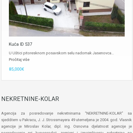
Kuća ID 537
U Uštici pitoresknom posavskom selu nadomak Jasenovca…
Pročitaj više
85,000€
NEKRETNINE-KOLAR
Agencija za posredovanje nekretninama “NEKRETNINE-KOLAR” sa
sjedištem u Pakracu, J. J. Strossmayera 49 utemeljena je 2004. god. Vlasnik
agencije je Miroslav Kolar, dipl. ing. Osnovna djelatnost agencije je
posredovanje pri kupoprodaji, zamjeni i iznajmljivanju nekretnina na