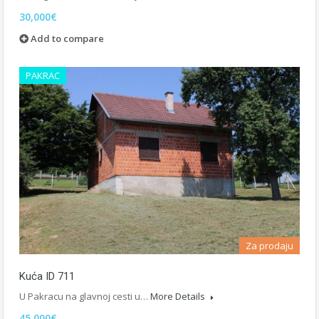
30,000€
Add to compare
PAKRAC
Za prodaju
Kuća ID 711
U Pakracu na glavnoj cesti u…
More Details
45,000€