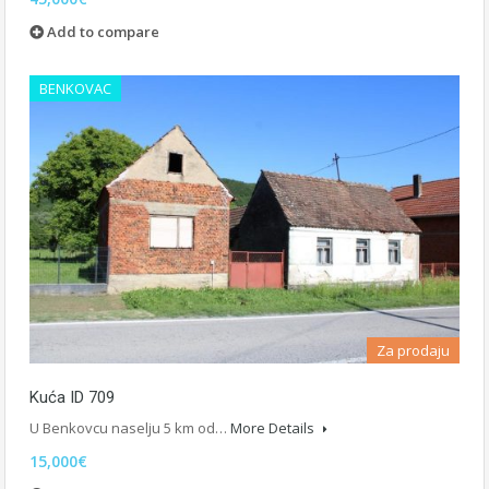
Add to compare
BENKOVAC
Za prodaju
Kuća ID 709
U Benkovcu naselju 5 km od…
More Details
15,000€