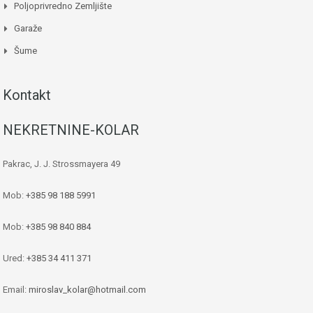
Poljoprivredno Zemljište
Garaže
Šume
Kontakt
NEKRETNINE-KOLAR
Pakrac, J. J. Strossmayera 49
Mob:
+385 98 188 5991
Mob:
+385 98 840 884
Ured:
+385 34 411 371
Email:
miroslav_kolar@hotmail.com