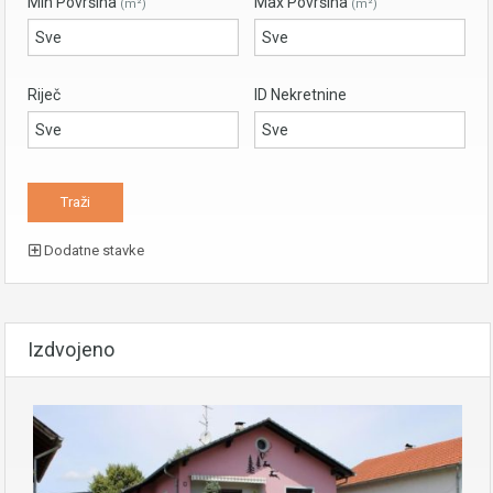
Min Površina
Max Površina
(m²)
(m²)
Riječ
ID Nekretnine
Dodatne stavke
Izdvojeno