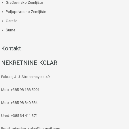
Građevinsko Zemljište
Poljoprivredno Zemljište
Garaže
Šume
Kontakt
NEKRETNINE-KOLAR
Pakrac, J. J. Strossmayera 49
Mob:
+385 98 188 5991
Mob:
+385 98 840 884
Ured:
+385 34 411 371
Email:
miroslav_kolar@hotmail.com